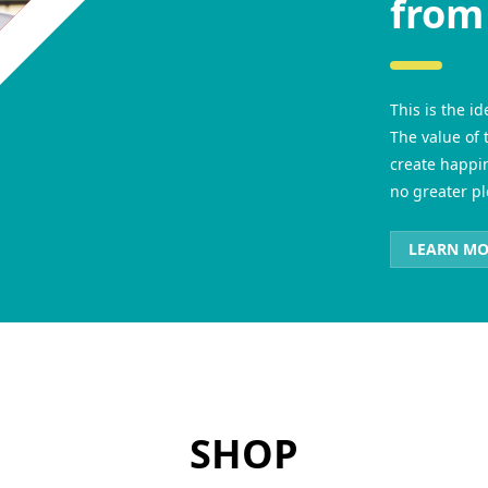
from
This is the 
The value of 
create happin
no greater pl
LEARN M
SHOP