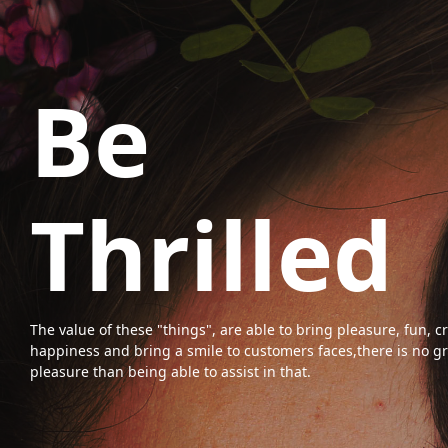
Be
Thrilled
The value of these "things", are able to bring pleasure, fun, c
happiness and bring a smile to customers faces,there is no g
pleasure than being able to assist in that.