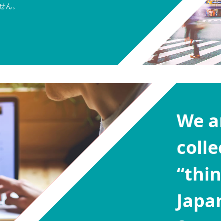
せん。
We a
colle
“thi
Japa