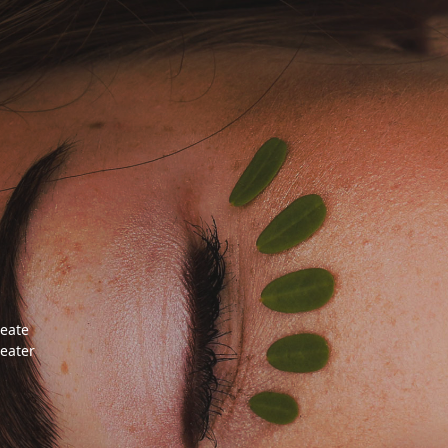
reate
reater