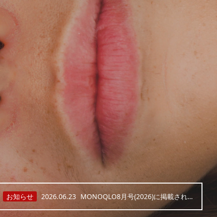
お知らせ
2026.06.06
アスタキサンチン12mg(30粒入)を発売
お