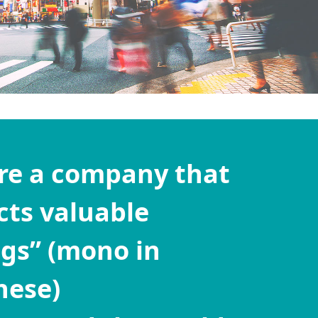
re a company that
cts valuable
ngs” (mono in
nese)